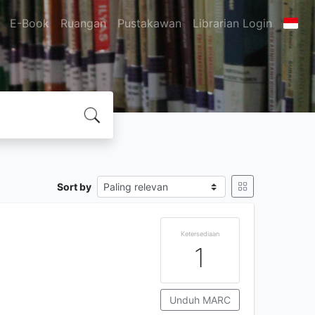
E-Book
Ruangan
Pustakawan
Librarian Login
Sort by
Ketersediaan
1
Unduh MARC