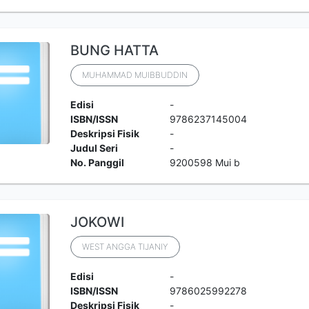
BUNG HATTA
MUHAMMAD MUIBBUDDIN
Edisi
-
ISBN/ISSN
9786237145004
Deskripsi Fisik
-
Judul Seri
-
No. Panggil
9200598 Mui b
JOKOWI
WEST ANGGA TIJANIY
Edisi
-
ISBN/ISSN
9786025992278
Deskripsi Fisik
-