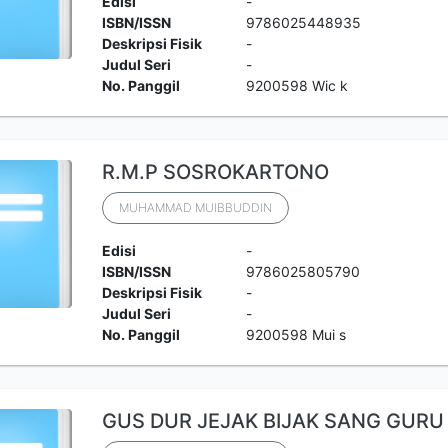
Edisi
-
ISBN/ISSN
9786025448935
Deskripsi Fisik
-
Judul Seri
-
No. Panggil
9200598 Wic k
R.M.P SOSROKARTONO
MUHAMMAD MUIBBUDDIN
Edisi
-
ISBN/ISSN
9786025805790
Deskripsi Fisik
-
Judul Seri
-
No. Panggil
9200598 Mui s
GUS DUR JEJAK BIJAK SANG GUR