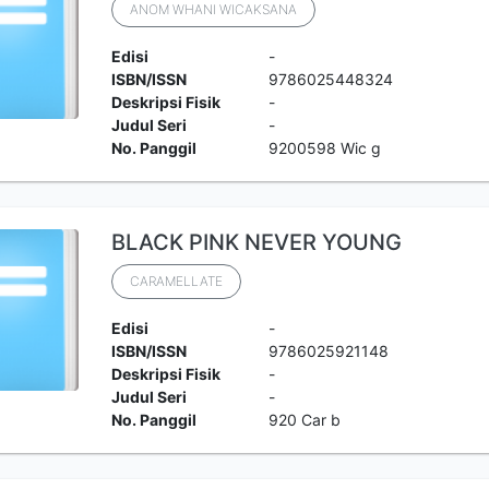
ANOM WHANI WICAKSANA
Edisi
-
ISBN/ISSN
9786025448324
Deskripsi Fisik
-
Judul Seri
-
No. Panggil
9200598 Wic g
BLACK PINK NEVER YOUNG
CARAMELLATE
Edisi
-
ISBN/ISSN
9786025921148
Deskripsi Fisik
-
Judul Seri
-
No. Panggil
920 Car b