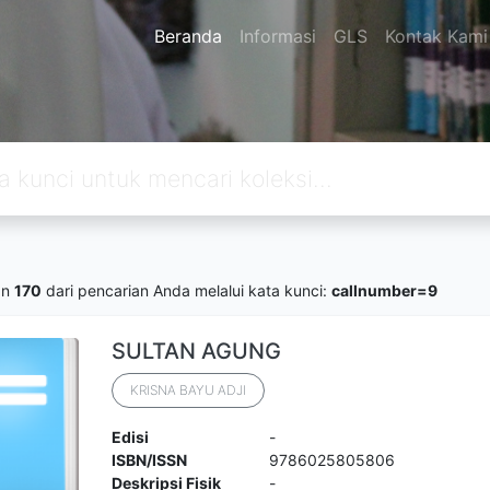
Beranda
Informasi
GLS
Kontak Kami
an
170
dari pencarian Anda melalui kata kunci:
callnumber=9
SULTAN AGUNG
KRISNA BAYU ADJI
Edisi
-
ISBN/ISSN
9786025805806
Deskripsi Fisik
-