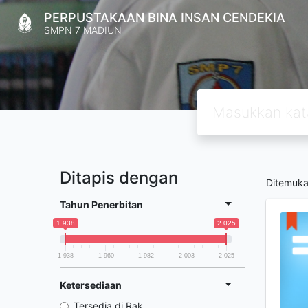
PERPUSTAKAAN BINA INSAN CENDEKIA
SMPN 7 MADIUN
Ditapis dengan
Ditemuk
Tahun Penerbitan
1 938
2 025
1 938
1 960
1 982
2 003
2 025
Ketersediaan
Tersedia di Rak