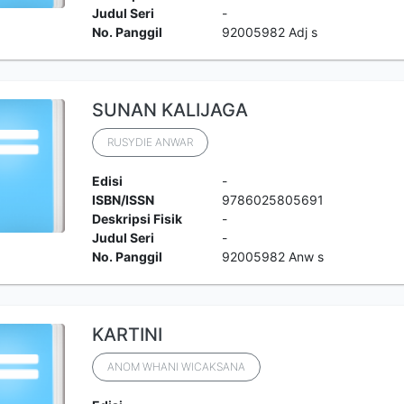
Judul Seri
-
No. Panggil
92005982 Adj s
SUNAN KALIJAGA
RUSYDIE ANWAR
Edisi
-
ISBN/ISSN
9786025805691
Deskripsi Fisik
-
Judul Seri
-
No. Panggil
92005982 Anw s
KARTINI
ANOM WHANI WICAKSANA