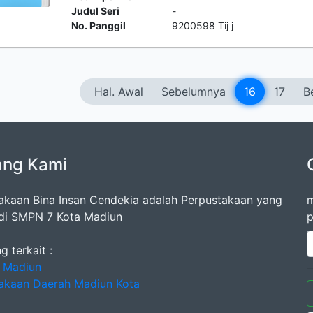
Judul Seri
-
No. Panggil
9200598 Tij j
Hal. Awal
Sebelumnya
16
17
B
ang Kami
akaan Bina Insan Cendekia adalah Perpustakaan yang
m
di SMPN 7 Kota Madiun
p
g terkait :
 Madiun
akaan Daerah Madiun Kota