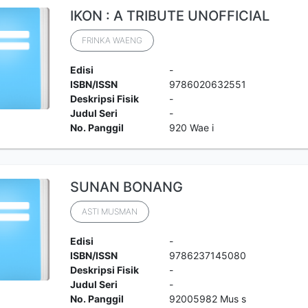
IKON : A TRIBUTE UNOFFICIAL
FRINKA WAENG
Edisi
-
ISBN/ISSN
9786020632551
Deskripsi Fisik
-
Judul Seri
-
No. Panggil
920 Wae i
SUNAN BONANG
ASTI MUSMAN
Edisi
-
ISBN/ISSN
9786237145080
Deskripsi Fisik
-
Judul Seri
-
No. Panggil
92005982 Mus s