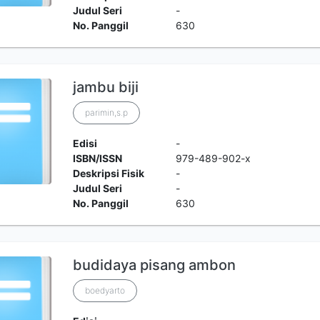
Judul Seri
-
No. Panggil
630
jambu biji
parimin,s.p
Edisi
-
ISBN/ISSN
979-489-902-x
Deskripsi Fisik
-
Judul Seri
-
No. Panggil
630
budidaya pisang ambon
boedyarto