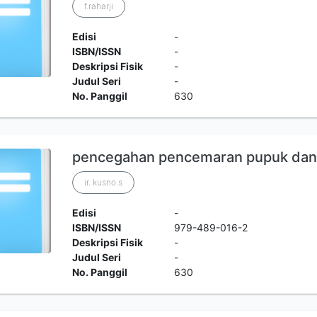
f.raharji
Edisi
-
ISBN/ISSN
-
Deskripsi Fisik
-
Judul Seri
-
No. Panggil
630
pencegahan pencemaran pupuk dan 
ir. kusno.s
Edisi
-
ISBN/ISSN
979-489-016-2
Deskripsi Fisik
-
Judul Seri
-
No. Panggil
630