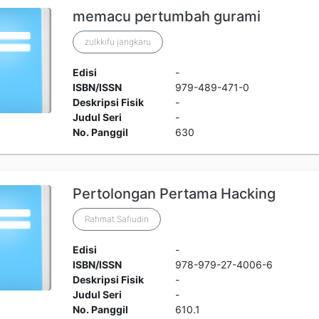
memacu pertumbah gurami
zulkkifu jangkaru
Edisi
-
ISBN/ISSN
979-489-471-0
Deskripsi Fisik
-
Judul Seri
-
No. Panggil
630
Pertolongan Pertama Hacking
Rahmat Safiudin
Edisi
-
ISBN/ISSN
978-979-27-4006-6
Deskripsi Fisik
-
Judul Seri
-
No. Panggil
610.1