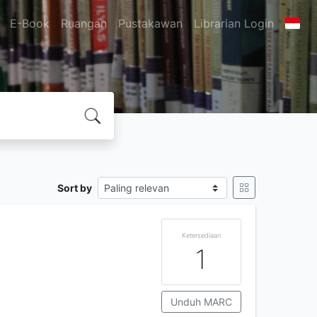
E-Book
Ruangan
Pustakawan
Librarian Login
Sort by
Ketersediaan
1
Unduh MARC