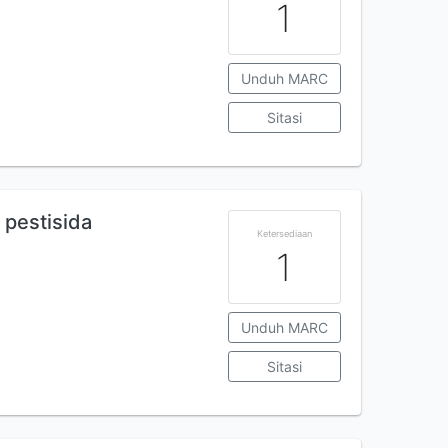
1
Unduh MARC
Sitasi
pestisida
Ketersediaan
1
Unduh MARC
Sitasi