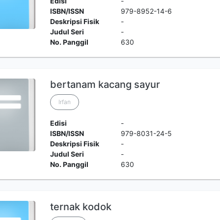
Edisi
-
ISBN/ISSN
979-8952-14-6
Deskripsi Fisik
-
Judul Seri
-
No. Panggil
630
bertanam kacang sayur
Irfan
Edisi
-
ISBN/ISSN
979-8031-24-5
Deskripsi Fisik
-
Judul Seri
-
No. Panggil
630
ternak kodok