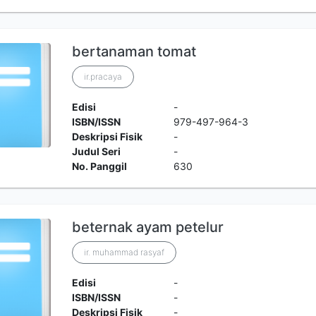
bertanaman tomat
ir.pracaya
Edisi
-
ISBN/ISSN
979-497-964-3
Deskripsi Fisik
-
Judul Seri
-
No. Panggil
630
beternak ayam petelur
ir. muhammad rasyaf
Edisi
-
ISBN/ISSN
-
Deskripsi Fisik
-