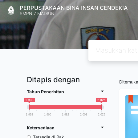
PERPUSTAKAAN BINA INSAN CENDEKIA
SMPN 7 MADIUN
Ditapis dengan
Ditemuk
Tahun Penerbitan
1 938
2 025
1 938
1 960
1 982
2 003
2 025
Ketersediaan
Tersedia di Rak