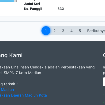
Judul Seri
-
No. Panggil
630
1
2
3
4
5
Berikutny
ang Kami
akaan Bina Insan Cendekia adalah Perpustakaan yang
m
di SMPN 7 Kota Madiun
p
g terkait :
 Madiun
akaan Daerah Madiun Kota