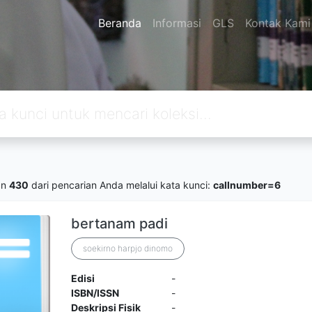
Beranda
Informasi
GLS
Kontak Kami
an
430
dari pencarian Anda melalui kata kunci:
callnumber=6
bertanam padi
soekirno harpjo dinomo
Edisi
-
ISBN/ISSN
-
Deskripsi Fisik
-